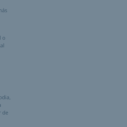
más
d o
al
odia,
a
r de