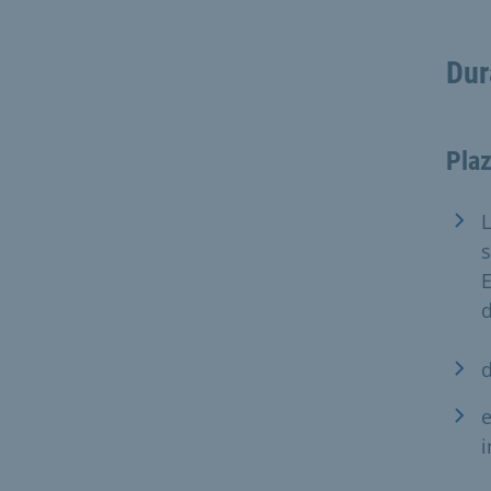
Dur
Plaz
L
s
E
e