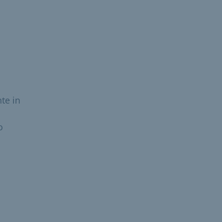
te in
o