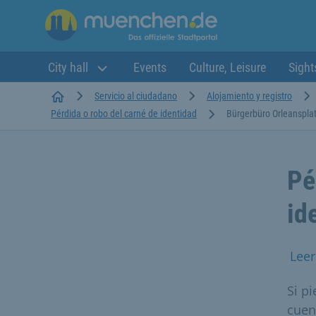
City hall
Events
Culture, Leisure
Sight
Startseite
Servicio al ciudadano
Alojamiento y registro
Pérdida o robo del carné de identidad
Bürgerbüro Orleanspla
Pé
id
Leer
Si p
cuen