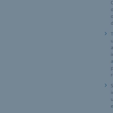
O
o
d
T
a
i
a
p
r
S
i
u
e