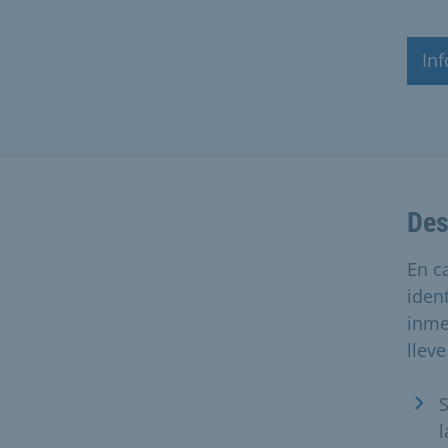
In
Des
En c
iden
inme
llev
S
l