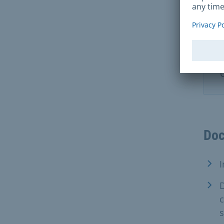
Doc
I
D
c
s