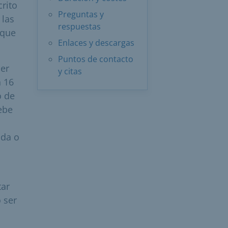
crito
Preguntas y
 las
respuestas
 que
Enlaces y descargas
Puntos de contacto
ner
y citas
 16
o de
debe
ida o
tar
 ser