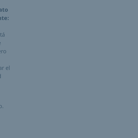
ato
nte:
tá
e
ero
ar el
d
o.