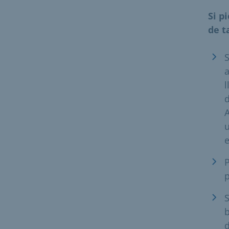
Si p
de t
S
d
A
u
e
P
S
b
d