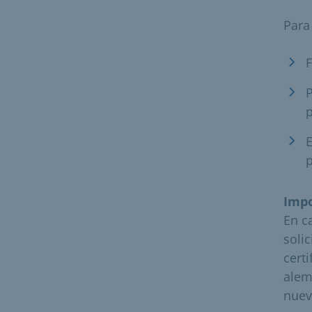
Para
F
p
E
p
Impo
En c
soli
cert
alem
nuev