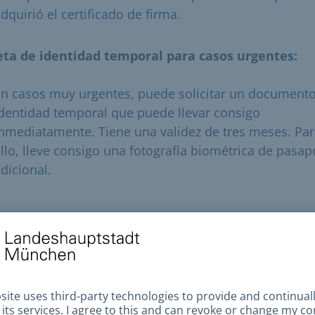
dquirió el certificado de firma.
eta de identidad temporal para casos urgentes:
n casos muy urgentes, puede solicitar un document
dentidad temporal que puede llevar consigo
nmediatamente. Tiene una validez de tres meses. Pa
llo, lleve consigo una fotografía biométrica de pasap
dicional.
Nota importante
Nota importante