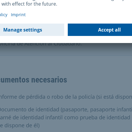
Si se le pierde o le roban el carné de identidad,
informe inmediatamente a su Oficina de Registro de
Ciudadanos para evitar problemas cuando viaje al
extranjero. Puede hacerlo
por internet
, por escrito o
en persona. Necesitarás
cita previa
para acudir a la
Oficina de Atención al Ciudadano.
umentos necesarios
nforme de pérdida o robo de la policía (si está dispon
ocumento de identidad (pasaporte, pasaporte infanti
arné de identidad infantil como prueba de identidad -
e dispone de él)