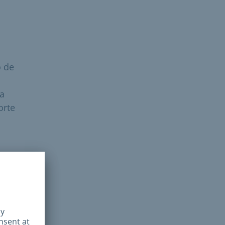
o de
ra
orte