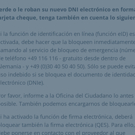
ierde o le roban su nuevo DNI electrónico en form
arjeta cheque, tenga también en cuenta lo siguie
i la función de identificación en línea (función eID) es
activada, debe hacer que la bloqueen inmediatament
llamando al servicio de bloqueo de emergencia (núm
e teléfono +49 116 116 - gratuito desde dentro de
lemania - y +49 (0)30 40 50 40 50). Sólo se puede evit
so indebido si se bloquea el documento de identida
lectrónico (DNIe).
or favor, informe a la Oficina del Ciudadano lo antes
posible. También podemos encargarnos de bloquearl
i ha activado la función de firma electrónica, deberá
loquear también la firma electrónica (QES). Para ello,
ebe ponerse en contacto con el proveedor al que