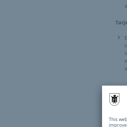
a
Tarj
E
i
i
e
a