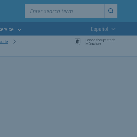
Enter search term
Start searc
Español
service
Lengua actual:
porte