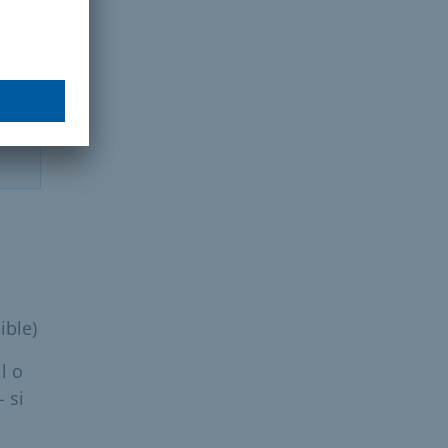
ible)
l o
 si