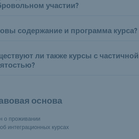
бровольном участии?
ковы содержание и программа курса?
ествуют ли также курсы с частичной
нятостью?
авовая основа
н о проживании
 об интеграционных курсах