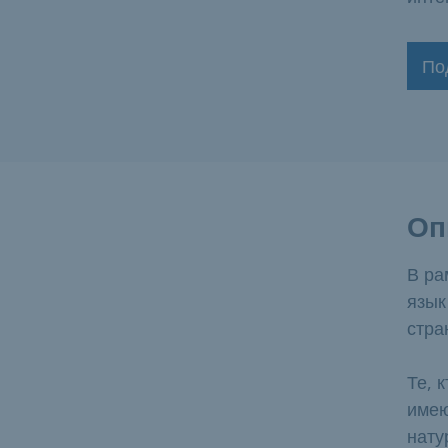
По
Оп
В ра
язык
стра
Те, 
имею
нату