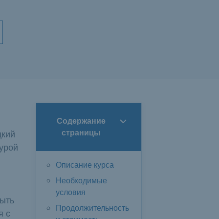
Содержание
цкий
страницы
турой
Описание курса
Необходимые
условия
быть
Продолжительность
я с