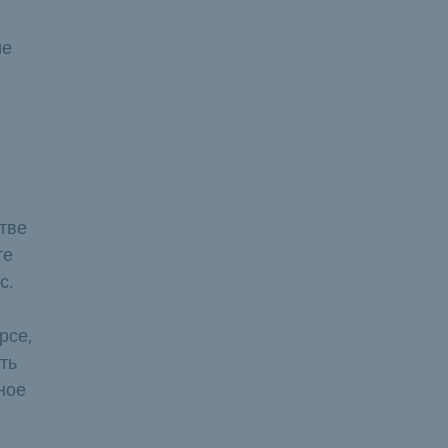
ие
тве
те
с.
рсе,
ть
ное