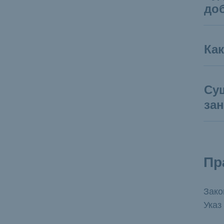
до
Ка
Сущ
за
Пр
Зако
Указ