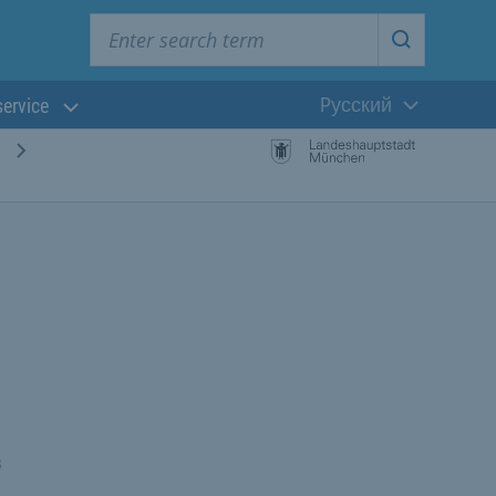
Enter search term
Start searc
Pусский
service
Текущий язык
в