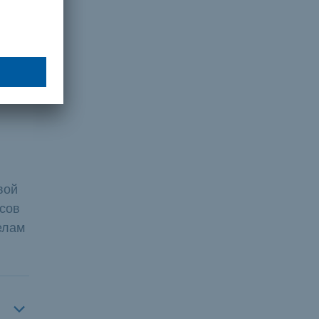
ы
ти
оне
ации
вой
рсов
елам