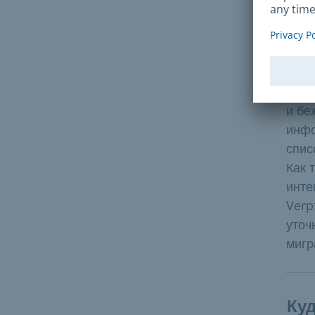
от С
може
курс.
Найт
можн
и бе
инфо
спис
Как 
инте
Verp
уточ
мигр
Куд