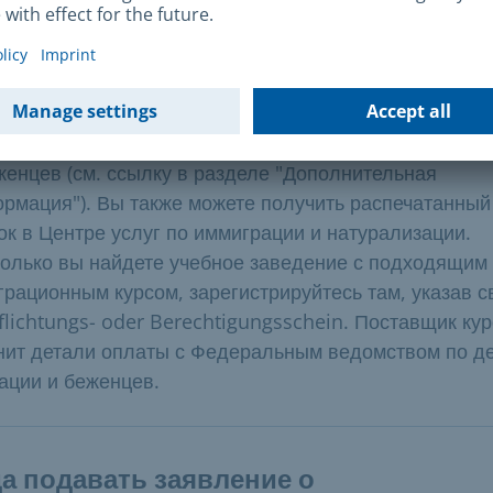
ервисного центра по иммиграции и натурализации, в
те выбрать, у какого провайдера вы хотели бы прой
и провайдера интеграционных курсов в вашем реги
о на сайте Федерального ведомства по делам мигр
женцев (см. ссылку в разделе "Дополнительная
рмация"). Вы также можете получить распечатанный
ок в Центре услуг по иммиграции и натурализации.
только вы найдете учебное заведение с подходящим
грационным курсом, зарегистрируйтесь там, указав с
flichtungs- oder Berechtigungsschein. Поставщик ку
нит детали оплаты с Федеральным ведомством по д
ации и беженцев.
а подавать заявление о