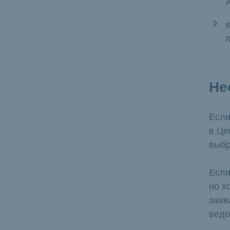
л
Не
Если
в Це
выбр
Если
но х
заяв
ведо