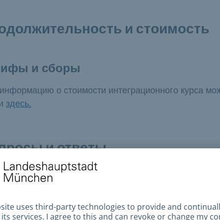
одолжительность и стоимость
рифы и сборы
информацию о стоимости интеграционного курса мо
ти
здесь.
просы и ответы
 зарегистрироваться на курс?
 вы получили свидетельство о праве или обязательс