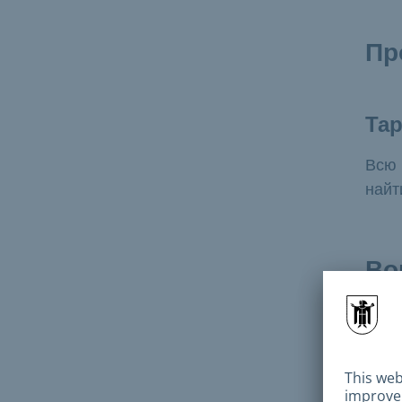
Пр
Та
Всю 
най
Во
Как
Если