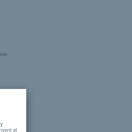
жно
тве