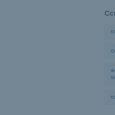
Сс
K
О
Ф
б
К