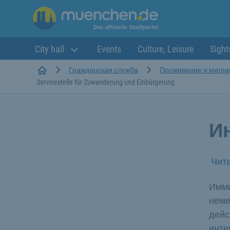
City hall
Events
Culture, Leisure
Sight
Startseite
Гражданская служба
Проживание и мигра
Servicestelle für Zuwanderung und Einbürgerung
И
Чита
Имми
неме
дейс
инте