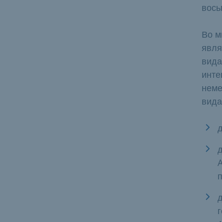
вось
Во м
явля
вида
инте
неме
вида
д
A