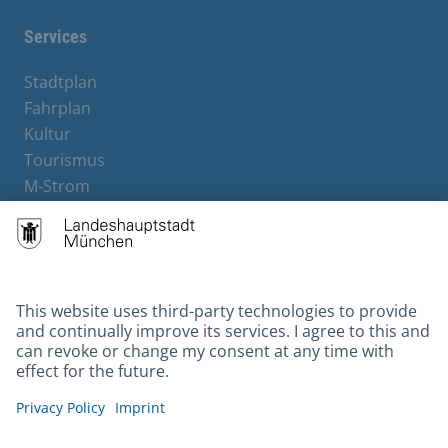
Services
Stadtplan
Fahrplan
Kultur
Tourismus
M-Strom
Bürgerservice
Hotels
Contact
Barrierefreiheit
Leichte Sprache
Gebärdensprache
Datenschutz