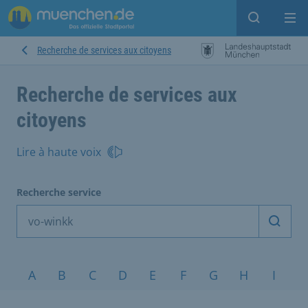
Open sear
Op
Recherche de services aux citoyens
Recherche de services aux
citoyens
Lire à haute voix
Recherche service
Démarr
Sujets de A à Z
A
B
C
D
E
F
G
H
I
J