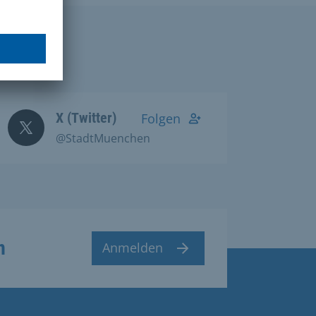
X (Twitter)
Folgen
@StadtMuenchen
n
Anmelden