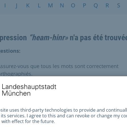
I
J
K
L
M
N
O
P
Q
R
S
xpression
“heam-hinr»
n'a pas été trouvé
estions:
ssurez-vous que tous les mots sont correctement
rthographiés.
ssayez d'autres termes de recherche.
ssayez des termes de recherche plus généraux.