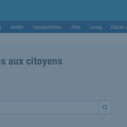
s
Hotels
Transportation
Jobs
Living
Citizen 
s aux citoyens
Démarrer