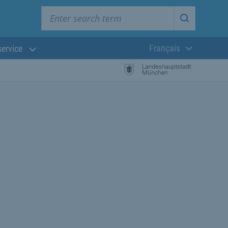
Enter search term
Start searc
Français
service
Langue actuelle
 la recherche