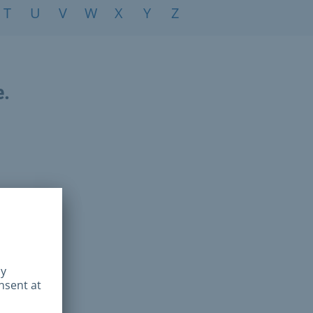
T
U
V
W
X
Y
Z
e.