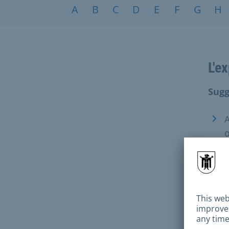
Sujets de A à Z
A
B
C
D
E
F
G
H
L'e
Sugg
A
o
E
E