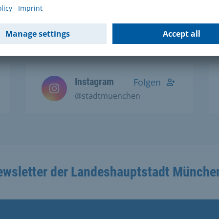
Social Media Kanälen:
Instagram
Folgen
@stadtmuenchen
ewsletter der Landeshauptstadt Münche