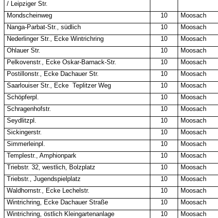
/ Leipziger Str.
Mondscheinweg
10
Moosach
Nanga-Parbat-Str., südlich
10
Moosach
Nederlinger Str., Ecke Wintrichring
10
Moosach
Ohlauer Str.
10
Moosach
Pelkovenstr., Ecke Oskar-Barnack-Str.
10
Moosach
Postillonstr., Ecke Dachauer Str.
10
Moosach
Saarlouiser Str., Ecke
Teplitzer Weg
10
Moosach
Schöpferpl.
10
Moosach
Schragenhofstr.
10
Moosach
Seydlitzpl.
10
Moosach
Sickingerstr.
10
Moosach
Simmerleinpl.
10
Moosach
Templestr., Amphionpark
10
Moosach
Triebstr. 32, westlich, Bolzplatz
10
Moosach
Triebstr., Jugendspielplatz
10
Moosach
Waldhornstr., Ecke Lechelstr.
10
Moosach
Wintrichring, Ecke Dachauer Straße
10
Moosach
Wintrichring, östlich Kleingartenanlage
10
Moosach