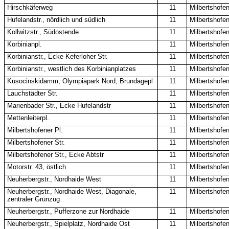
Hirschkäferweg
11
Milbertshofe
Hufelandstr., nördlich und südlich
11
Milbertshofe
Kollwitzstr., Südostende
11
Milbertshofe
Korbinianpl.
11
Milbertshofe
Korbinianstr., Ecke Keferloher Str.
11
Milbertshofe
Korbinianstr., westlich des Korbinianplatzes
11
Milbertshofe
Kusocinskidamm, Olympiapark Nord, Brundagepl
11
Milbertshofe
Lauchstädter Str.
11
Milbertshofe
Marienbader Str., Ecke Hufelandstr
11
Milbertshofe
Mettenleiterpl.
11
Milbertshofe
Milbertshofener Pl.
11
Milbertshofe
Milbertshofener Str.
11
Milbertshofe
Milbertshofener Str., Ecke Abtstr
11
Milbertshofe
Motorstr. 43, östlich
11
Milbertshofe
Neuherbergstr., Nordhaide West
11
Milbertshofe
Neuherbergstr., Nordhaide West, Diagonale,
11
Milbertshofe
zentraler Grünzug
Neuherbergstr., Pufferzone zur Nordhaide
11
Milbertshofe
Neuherbergstr., Spielplatz, Nordhaide Ost
11
Milbertshofe