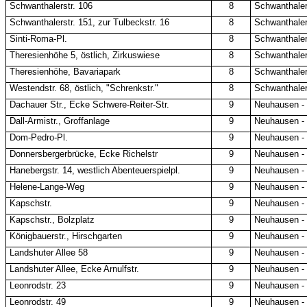
Schwanthalerstr. 106
8
Schwanthale
Schwanthalerstr. 151, zur Tulbeckstr. 16
8
Schwanthale
Sinti-Roma-Pl.
8
Schwanthale
Theresienhöhe 5, östlich, Zirkuswiese
8
Schwanthale
Theresienhöhe, Bavariapark
8
Schwanthale
Westendstr. 68, östlich, "Schrenkstr."
8
Schwanthale
Dachauer Str., Ecke Schwere-Reiter-Str.
9
Neuhausen -
Dall-Armistr., Groffanlage
9
Neuhausen -
Dom-Pedro-Pl.
9
Neuhausen -
Donnersbergerbrücke, Ecke Richelstr
9
Neuhausen -
Hanebergstr. 14, westlich Abenteuerspielpl.
9
Neuhausen -
Helene-Lange-Weg
9
Neuhausen -
Kapschstr.
9
Neuhausen -
Kapschstr., Bolzplatz
9
Neuhausen -
Königbauerstr., Hirschgarten
9
Neuhausen -
Landshuter Allee 58
9
Neuhausen -
Landshuter Allee, Ecke Arnulfstr.
9
Neuhausen -
Leonrodstr. 23
9
Neuhausen -
Leonrodstr. 49
9
Neuhausen -