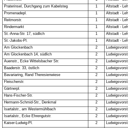
Praterinsel, Durchgang zum Kabelsteg
1
Altstadt - Leh
Promenadepl.
1
Altstadt - Leh
Reitmorstr.
1
Altstadt - Leh
Rindermarkt
1
Altstadt - Leh
St.-Anna-Str. 17, südlich
1
Altstadt - Leh
St.-Jakobs-Pl.
1
Altstadt - Leh
Am Glockenbach
2
Ludwigsvorsta
Am Glockenbach 14, südlich
2
Ludwigsvorsta
Auenstr., Ecke Wittelsbacher Str.
2
Ludwigsvorsta
Baaderstr. 33, östlich
2
Ludwigsvorsta
Bavariaring, Rand Theresienwiese
2
Ludwigsvorsta
Fleischerstr.
2
Ludwigsvorsta
Gärtnerpl.
2
Ludwigsvorsta
Hans-Fischer-Str.
2
Ludwigsvorsta
Hermann-Schmid-Str., Denkmal
2
Ludwigsvorsta
Isartalstr., am Westermühlbach
2
Ludwigsvorsta
Isartalstr., Ecke Ehrengutstr.
2
Ludwigsvorsta
Kaiser-Ludwig-Pl.
2
Ludwigsvorsta