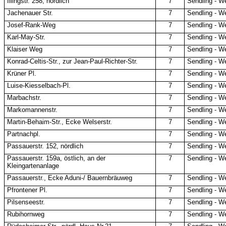
Illingstr. 258, nördlich
7
Sendling - W
Jachenauer Str.
7
Sendling - W
Josef-Rank-Weg
7
Sendling - W
Karl-May-Str.
7
Sendling - W
Klaiser Weg
7
Sendling - W
Konrad-Celtis-Str., zur Jean-Paul-Richter-Str.
7
Sendling - W
Krüner Pl.
7
Sendling - W
Luise-Kiesselbach-Pl.
7
Sendling - W
Marbachstr.
7
Sendling - W
Markomannenstr.
7
Sendling - W
Martin-Behaim-Str., Ecke Welserstr.
7
Sendling - W
Partnachpl.
7
Sendling - W
Passauerstr. 152, nördlich
7
Sendling - W
Passauerstr. 159a, östlich, an der
7
Sendling - W
Kleingartenanlage
Passauerstr., Ecke Aduni-/ Bauernbräuweg
7
Sendling - W
Pfrontener Pl.
7
Sendling - W
Pilsenseestr.
7
Sendling - W
Rubihornweg
7
Sendling - W