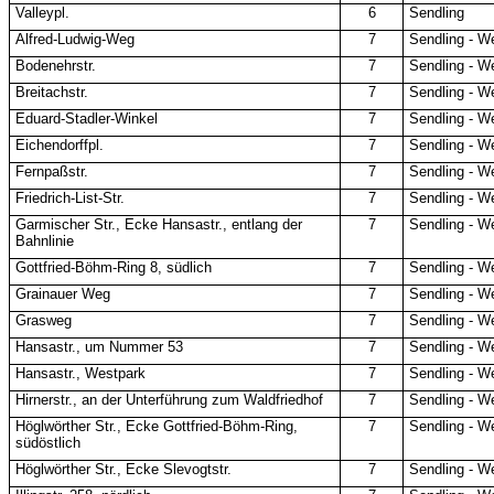
Valleypl.
6
Sendling
Alfred-Ludwig-Weg
7
Sendling - W
Bodenehrstr.
7
Sendling - W
Breitachstr.
7
Sendling - W
Eduard-Stadler-Winkel
7
Sendling - W
Eichendorffpl.
7
Sendling - W
Fernpaßstr.
7
Sendling - W
Friedrich-List-Str.
7
Sendling - W
Garmischer Str., Ecke Hansastr., entlang der
7
Sendling - W
Bahnlinie
Gottfried-Böhm-Ring 8, südlich
7
Sendling - W
Grainauer Weg
7
Sendling - W
Grasweg
7
Sendling - W
Hansastr., um Nummer 53
7
Sendling - W
Hansastr., Westpark
7
Sendling - W
Hirnerstr., an der Unterführung zum Waldfriedhof
7
Sendling - W
Höglwörther Str., Ecke Gottfried-Böhm-Ring,
7
Sendling - W
südöstlich
Höglwörther Str., Ecke Slevogtstr.
7
Sendling - W