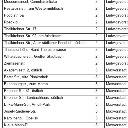
Museumsinsel, Corneliusbrücke
2
Ludwigsvorsta
Pestalozzistr., am Westermühlbach
2
Ludwigsvorsta
Poccistr. 6a
2
Ludwigsvorsta
Roecklpl.
2
Ludwigsvorsta
Thalkirchner Str. 17
2
Ludwigsvorsta
Thalkirchner Str. 92, am Arbeitsamt
2
Ludwigsvorsta
Thalkirchner Str., Alter südlicher Friedhof, südlich
2
Ludwigsvorsta
Theresienhöhe, Rand Theresienwiese
2
Ludwigsvorsta
Wittelsbacherstr., Großer Stadtbach
2
Ludwigsvorsta
Ziemssenstr.
2
Ludwigsvorsta
Akademiestr. 2, östlich
3
Maxvorstadt
Barer Str., Alte Pinakothek
3
Maxvorstadt
Blutenburgstr., zum Marspl.
3
Maxvorstadt
Brienner Str. 41, östlich
3
Maxvorstadt
Brienner Str., Lenbachhaus, südlich
3
Maxvorstadt
Erika-Mann-Str., Arnulf-Park
3
Maxvorstadt
Josef-Ruederer-Str.
3
Maxvorstadt
Karolinenpl., Obelisk
3
Maxvorstadt
Klaus-Mann-Pl.
3
Maxvorstadt