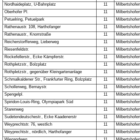
Nordhaideplatz, U-Bahnplatz
11
Milbertshofe
Oberhofer Pl.
11
Milbertshofe
Petuelring, Petuelpark
11
Milbertshofe
Rathenaustr. 108, Harthofanger
11
Milbertshofe
Rathenaustr., Knorrstraße
11
Milbertshofe
Reicherstorfferweg, Lieberweg
11
Milbertshofe
Riesenfeldstr.
11
Milbertshofe
Rockefellerstr., Ecke Kämpferstr.
11
Milbertshofe
Rothpletzstr., Bolzplatz
11
Milbertshofe
Rothpletzstr., gegenüber Kleingartenanlage
11
Milbertshofe
Schmalkaldener Str., Frankfurter Ring, Bolzplatz
11
Milbertshofe
Schollerweg, Bernaystr.
11
Milbertshofe
Spengelpl.
11
Milbertshofe
Spiridon-Louis-Ring, Olympiapark Süd
11
Milbertshofe
Starenweg
11
Milbertshofe
Sudetendeutschestr., Ecke Kaadenerstr
11
Milbertshofe
Weyprechtstr. 76, westlich
11
Milbertshofe
Weyprechtstr., nördlich, Harthofanger
11
Milbertshofe
Wiegandweg
11
Milbertshofe