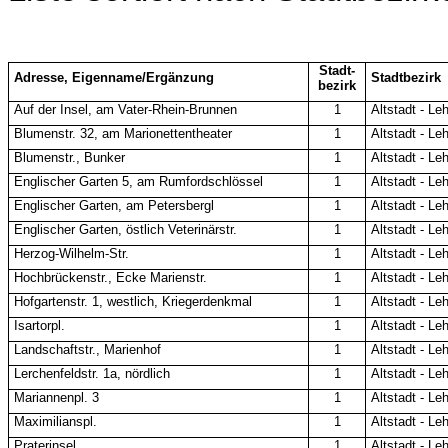
Stadt-
Adresse, Eigenname/Ergänzung
Stadtbezirk
bezirk
Auf der Insel, am Vater-Rhein-Brunnen
1
Altstadt - Leh
Blumenstr. 32, am Marionettentheater
1
Altstadt - Leh
Blumenstr., Bunker
1
Altstadt - Leh
Englischer Garten 5, am Rumfordschlössel
1
Altstadt - Leh
Englischer Garten, am Petersbergl
1
Altstadt - Leh
Englischer Garten, östlich Veterinärstr.
1
Altstadt - Leh
Herzog-Wilhelm-Str.
1
Altstadt - Leh
Hochbrückenstr., Ecke Marienstr.
1
Altstadt - Leh
Hofgartenstr. 1, westlich, Kriegerdenkmal
1
Altstadt - Leh
Isartorpl.
1
Altstadt - Leh
Landschaftstr., Marienhof
1
Altstadt - Leh
Lerchenfeldstr. 1a, nördlich
1
Altstadt - Leh
Mariannenpl. 3
1
Altstadt - Leh
Maximilianspl.
1
Altstadt - Leh
Praterinsel
1
Altstadt - Leh