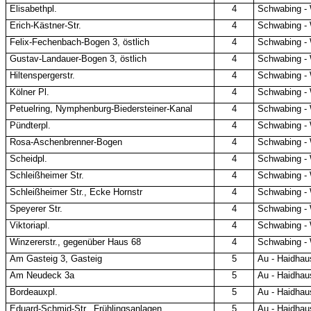
Elisabethpl.
4
Schwabing -
Erich-Kästner-Str.
4
Schwabing -
Felix-Fechenbach-Bogen 3, östlich
4
Schwabing -
Gustav-Landauer-Bogen 3, östlich
4
Schwabing -
Hiltenspergerstr.
4
Schwabing -
Kölner Pl.
4
Schwabing -
Petuelring, Nymphenburg-Biedersteiner-Kanal
4
Schwabing -
Pündterpl.
4
Schwabing -
Rosa-Aschenbrenner-Bogen
4
Schwabing -
Scheidpl.
4
Schwabing -
Schleißheimer Str.
4
Schwabing -
Schleißheimer Str., Ecke Hornstr
4
Schwabing -
Speyerer Str.
4
Schwabing -
Viktoriapl.
4
Schwabing -
Winzererstr., gegenüber Haus 68
4
Schwabing -
Am Gasteig 3, Gasteig
5
Au - Haidhau
Am Neudeck 3a
5
Au - Haidhau
Bordeauxpl.
5
Au - Haidhau
Eduard-Schmid-Str., Frühlingsanlagen
5
Au - Haidhau