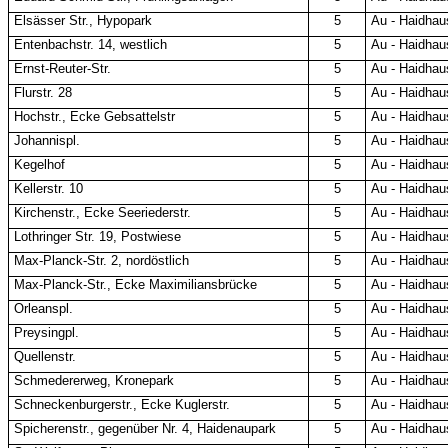
Elsässer Str., Hypopark
5
Au - Haidhau
Entenbachstr. 14, westlich
5
Au - Haidhau
Ernst-Reuter-Str.
5
Au - Haidhau
Flurstr. 28
5
Au - Haidhau
Hochstr., Ecke Gebsattelstr
5
Au - Haidhau
Johannispl.
5
Au - Haidhau
Kegelhof
5
Au - Haidhau
Kellerstr. 10
5
Au - Haidhau
Kirchenstr., Ecke Seeriederstr.
5
Au - Haidhau
Lothringer Str. 19, Postwiese
5
Au - Haidhau
Max-Planck-Str. 2, nordöstlich
5
Au - Haidhau
Max-Planck-Str., Ecke Maximiliansbrücke
5
Au - Haidhau
Orleanspl.
5
Au - Haidhau
Preysingpl.
5
Au - Haidhau
Quellenstr.
5
Au - Haidhau
Schmedererweg, Kronepark
5
Au - Haidhau
Schneckenburgerstr., Ecke Kuglerstr.
5
Au - Haidhau
Spicherenstr., gegenüber Nr. 4, Haidenaupark
5
Au - Haidhau