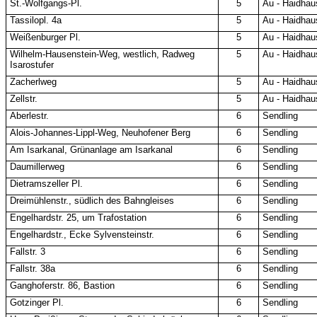
St.-Wolfgangs-Pl.
5
Au - Haidhau
Tassilopl. 4a
5
Au - Haidhau
Weißenburger Pl.
5
Au - Haidhau
Wilhelm-Hausenstein-Weg, westlich, Radweg
5
Au - Haidhau
Isarostufer
Zacherlweg
5
Au - Haidhau
Zellstr.
5
Au - Haidhau
Aberlestr.
6
Sendling
Alois-Johannes-Lippl-Weg, Neuhofener Berg
6
Sendling
Am Isarkanal, Grünanlage am Isarkanal
6
Sendling
Daumillerweg
6
Sendling
Dietramszeller Pl.
6
Sendling
Dreimühlenstr., südlich des Bahngleises
6
Sendling
Engelhardstr. 25, um Trafostation
6
Sendling
Engelhardstr., Ecke Sylvensteinstr.
6
Sendling
Fallstr. 3
6
Sendling
Fallstr. 38a
6
Sendling
Ganghoferstr. 86, Bastion
6
Sendling
Gotzinger Pl.
6
Sendling