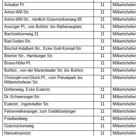
Anhalter Pl.
11
Milbertshofe
Anton-Will-Str.
11
Milbertshofe
Anton-Will-Str., nördlich Grasmückenweg 65
11
Milbertshofe
Aussiger Pl., von Buhlstr. bis Rathenauplatz
11
Milbertshofe
Bachstelzenweg 21
11
Milbertshofe
Bad-Soden-Str.
11
Milbertshofe
Bischof-Adalbert-Str., Ecke Graf-Konrad-Str.
11
Milbertshofe
Bremer Str., Hamburger Str.
11
Milbertshofe
Bruno-Hofer-Pl.
11
Milbertshofe
Buhlstr., von der Marienbader Str. bis Buhlstr.
11
Milbertshofe
Christoph-von-Gluck-Pl., vom Petuelpark bis
11
Milbertshofe
Milbertshofener Str.
Dohlenweg, Ecke Eulerstr.
11
Milbertshofe
Dr.-Schweninger-Str.
11
Milbertshofe
Eulerstr., Ingolstädter Str.
11
Milbertshofe
Felsennelkenanger, zum Golddistelanger
11
Milbertshofe
Friedlandweg
11
Milbertshofe
Grasmückenweg
11
Milbertshofe
Hanselmannstr.
11
Milbertshofe