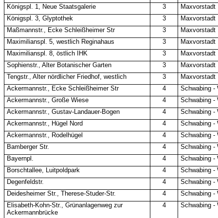
Königspl. 1, Neue Staatsgalerie
3
Maxvorstadt
Königspl. 3, Glyptothek
3
Maxvorstadt
Maßmannstr., Ecke Schleißheimer Str
3
Maxvorstadt
Maximilianspl. 5, westlich Reginahaus
3
Maxvorstadt
Maximilianspl. 8, östlich IHK
3
Maxvorstadt
Sophienstr., Alter Botanischer Garten
3
Maxvorstadt
Tengstr., Alter nördlicher Friedhof, westlich
3
Maxvorstadt
Ackermannstr., Ecke Schleißheimer Str
4
Schwabing -
Ackermannstr., Große Wiese
4
Schwabing -
Ackermannstr., Gustav-Landauer-Bogen
4
Schwabing -
Ackermannstr., Hügel Nord
4
Schwabing -
Ackermannstr., Rodelhügel
4
Schwabing -
Bamberger Str.
4
Schwabing -
Bayernpl.
4
Schwabing -
Borschtallee, Luitpoldpark
4
Schwabing -
Degenfeldstr.
4
Schwabing -
Deidesheimer Str., Therese-Studer-Str.
4
Schwabing -
Elisabeth-Kohn-Str., Grünanlagenweg zur
4
Schwabing -
Ackermannbrücke