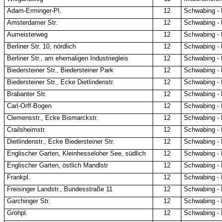
Adam-Erminger-Pl.
12
Schwabing -
Amsterdamer Str.
12
Schwabing -
Aumeisterweg
12
Schwabing -
Berliner Str. 10, nördlich
12
Schwabing -
Berliner Str., am ehemaligen Industriegleis
12
Schwabing -
Biedersteiner Str., Biedersteiner Park
12
Schwabing -
Biedersteiner Str., Ecke Dietlindenstr.
12
Schwabing -
Brabanter Str.
12
Schwabing -
Carl-Orff-Bogen
12
Schwabing -
Clemensstr., Ecke Bismarckstr.
12
Schwabing -
Crailsheimstr.
12
Schwabing -
Dietlindenstr., Ecke Biedersteiner Str.
12
Schwabing -
Englischer Garten, Kleinhesseloher See, südlich
12
Schwabing -
Englischer Garten, östlich Mandlstr
12
Schwabing -
Frankpl.
12
Schwabing -
Freisinger Landstr., Bundesstraße 11
12
Schwabing -
Garchinger Str.
12
Schwabing -
Grohpl.
12
Schwabing -