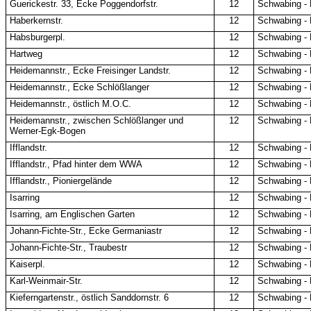
Guerickestr. 33, Ecke Poggendorfstr.
12
Schwabing -
Haberkernstr.
12
Schwabing -
Habsburgerpl.
12
Schwabing -
Hartweg
12
Schwabing -
Heidemannstr., Ecke Freisinger Landstr.
12
Schwabing -
Heidemannstr., Ecke Schlößlanger
12
Schwabing -
Heidemannstr., östlich M.O.C.
12
Schwabing -
Heidemannstr., zwischen Schlößlanger und
12
Schwabing -
Werner-Egk-Bogen
Ifflandstr.
12
Schwabing -
Ifflandstr., Pfad hinter dem WWA
12
Schwabing -
Ifflandstr., Pioniergelände
12
Schwabing -
Isarring
12
Schwabing -
Isarring, am Englischen Garten
12
Schwabing -
Johann-Fichte-Str., Ecke Germaniastr
12
Schwabing -
Johann-Fichte-Str., Traubestr
12
Schwabing -
Kaiserpl.
12
Schwabing -
Karl-Weinmair-Str.
12
Schwabing -
Kieferngartenstr., östlich Sanddornstr. 6
12
Schwabing -