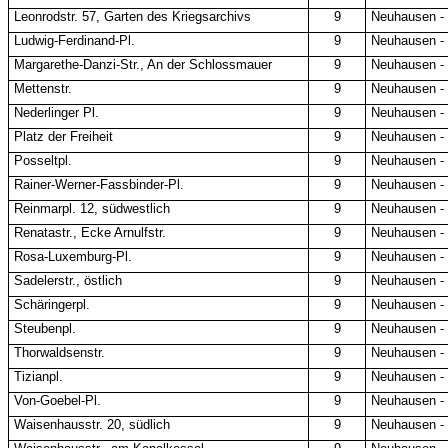
Leonrodstr. 57, Garten des Kriegsarchivs
9
Neuhausen -
Ludwig-Ferdinand-Pl.
9
Neuhausen -
Margarethe-Danzi-Str., An der Schlossmauer
9
Neuhausen -
Mettenstr.
9
Neuhausen -
Nederlinger Pl.
9
Neuhausen -
Platz der Freiheit
9
Neuhausen -
Posseltpl.
9
Neuhausen -
Rainer-Werner-Fassbinder-Pl.
9
Neuhausen -
Reinmarpl. 12, südwestlich
9
Neuhausen -
Renatastr., Ecke Arnulfstr.
9
Neuhausen -
Rosa-Luxemburg-Pl.
9
Neuhausen -
Sadelerstr., östlich
9
Neuhausen -
Schäringerpl.
9
Neuhausen -
Steubenpl.
9
Neuhausen -
Thorwaldsenstr.
9
Neuhausen -
Tizianpl.
9
Neuhausen -
Von-Goebel-Pl.
9
Neuhausen -
Waisenhausstr. 20, südlich
9
Neuhausen -