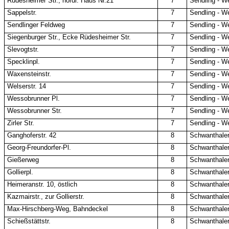
Rüdesheimer Str., nördl. Haus Nr.21
7
Sendling - W
Sappelstr.
7
Sendling - W
Sendlinger Feldweg
7
Sendling - W
Siegenburger Str., Ecke Rüdesheimer Str.
7
Sendling - W
Slevogtstr.
7
Sendling - W
Specklinpl.
7
Sendling - W
Waxensteinstr.
7
Sendling - W
Welserstr. 14
7
Sendling - W
Wessobrunner Pl.
7
Sendling - W
Wessobrunner Str.
7
Sendling - W
Zirler Str.
7
Sendling - W
Ganghoferstr. 42
8
Schwanthale
Georg-Freundorfer-Pl.
8
Schwanthale
Gießerweg
8
Schwanthale
Gollierpl.
8
Schwanthale
Heimeranstr. 10, östlich
8
Schwanthale
Kazmairstr., zur Gollierstr.
8
Schwanthale
Max-Hirschberg-Weg, Bahndeckel
8
Schwanthale
Schießstättstr.
8
Schwanthale