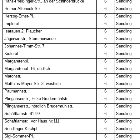
Hans-Preißinger-Str., an der Schinderbrücke
6
Sendling
Hefner-Alteneck-Str.
6
Sendling
Herzog-Ernst-Pl.
6
Sendling
Implerpl.
6
Sendling
Isarauen 2, Flaucher
6
Sendling
Jägerwirtstr., Stemmerwiese
6
Sendling
Johannes-Timm-Str. 7
6
Sendling
Kidlerpl.
6
Sendling
Margaretenpl.
6
Sendling
Margaretenpl. 16, südlich
6
Sendling
Maronstr.
6
Sendling
Matthias-Mayer-Str. 3, westlich
6
Sendling
Paumannstr.
6
Sendling
Plinganserstr., Ecke Brudermühlstr.
6
Sendling
Plinganserstr., nördlich Brudermühlstr.
6
Sendling
Schäftlarnstr. 81-99
6
Sendling
Schäftlarnstr., vor Haus Nr.111
6
Sendling
Sendlinger Kirchpl.
6
Sendling
Sigi-Sommer-Pl.
6
Sendling