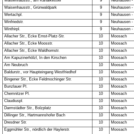
Waisenhausstr., am Kanalkessel
9
Neuhausen -
Waisenhausstr., Grünwaldpark
9
Neuhausen -
Wertachpl.
9
Neuhausen -
Winfriedstr.
9
Neuhausen -
Winthirpl.
9
Neuhausen -
Allacher Str., Ecke Ernst-Platz-Str.
10
Moosach
Allacher Str., Ecke Moosstr.
10
Moosach
Allacher Str., Ecke Waldhornstr.
10
Moosach
Am Kapuzinerhölzl, In den Kirschen
10
Moosach
Am Neubruch
10
Moosach
Baldurstr., vor Haupteingang Westfriedhof
10
Moosach
Bingener Str., Ecke Feldmochinger Str.
10
Moosach
Bunzlauer Pl.
10
Moosach
Chemnitzer Pl.
10
Moosach
Claudiuspl.
10
Moosach
Darmstädter Str., Bolzplatz
10
Moosach
Dillinger Str., Hartmannshofer Bach
10
Moosach
Dresdner Str.
10
Moosach
Eggmühler Str., nördlich der Haylerstr.
10
Moosach