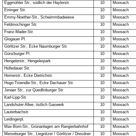
Eggmühler Str., südlich der Haylerstr.
10
Moosach
Eininger Str.
10
Moosach
Emmy-Noether-Str., Schwimmbadwiese
10
Moosach
Feldmochinger Str.
10
Moosach
Franz-Mader-Str.
10
Moosach
Glogauer Pl.
10
Moosach
Görlitzer Str., Ecke Naumburger Str.
10
Moosach
Günzburger Pl.
10
Moosach
Hengelerstr., Hengelerpark
10
Moosach
Holledauer Str.
10
Moosach
Homerstr., Ecke Dietrichstr.
10
Moosach
Hugo-Troendle-Str., Ecke Dachauer Str.
10
Moosach
Jenaer Str., zur Quedlinburger Str.
10
Moosach
Karl-Lipp-Str.
10
Moosach
Landshuter Allee, östlich Gaswerk
10
Moosach
Lauterbachstr.
10
Moosach
Leidingerpl.
10
Moosach
Max-Born-Str., Grünanlagen am Rangierbahnhof
10
Moosach
Merseburger Str., Liegnitzer / Görlitzer / Dresdner
10
Moosach