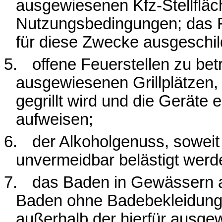
ausgewiesenen Kfz-Stellflä
Nutzungsbedingungen; das R
für diese Zwecke ausgeschi
5.
offene Feuerstellen zu b
ausgewiesenen Grillplätzen,
gegrillt wird und die Gerät
aufweisen;
6.
der Alkoholgenuss, soweit
unvermeidbar belästigt werd
7.
das Baden in Gewässern a
Baden ohne Badebekleidung 
außerhalb der hierfür ausge