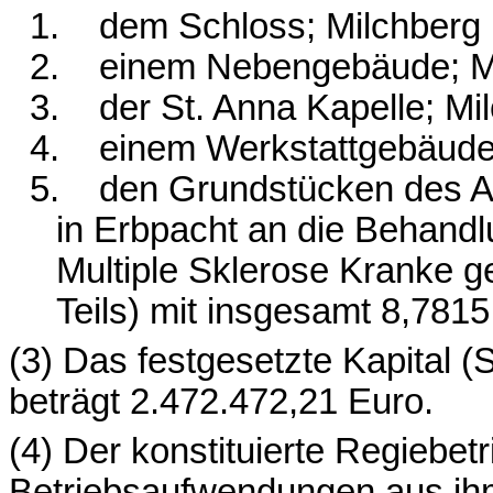
1.
dem Schloss; Milchberg 
2.
einem Nebengebäude; Mi
3.
der St. Anna Kapelle; Mi
4.
einem Werkstattgebäude
5.
den Grundstücken des An
in Erbpacht an die Behan
Multiple Sklerose Kranke 
Teils) mit insgesamt 8,7815
(3) Das festgesetzte Kapital 
beträgt 2.472.472,21 Euro.
(4) Der konstituierte Regiebetr
Betriebsaufwendungen aus ih