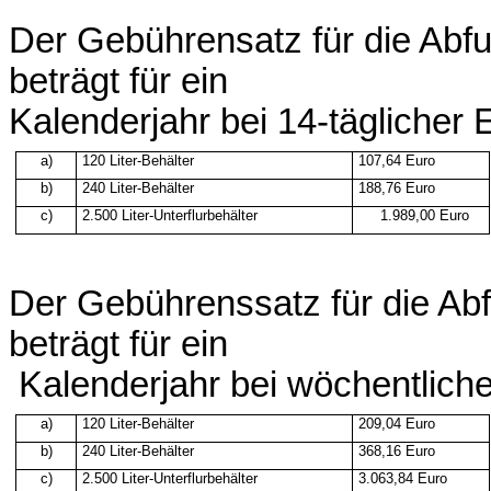
Der
Gebührensatz
für die
Abfu
beträgt
für
ein
Kalenderjahr
bei 14-täglicher
E
a)
120
Liter-Behälter
107,64
Euro
b)
240
Liter-Behälter
188,76
Euro
c)
2.500
Liter-Unterflurbehälter
1.989,00
Euro
Der
Gebührenssatz
für die
Abf
beträgt
für
ein
Kalenderjahr
bei
wöchentliche
a)
120
Liter-Behälter
209,04
Euro
b)
240
Liter-Behälter
368,16
Euro
c)
2.500
Liter-Unterflurbehälter
3.063,84
Euro