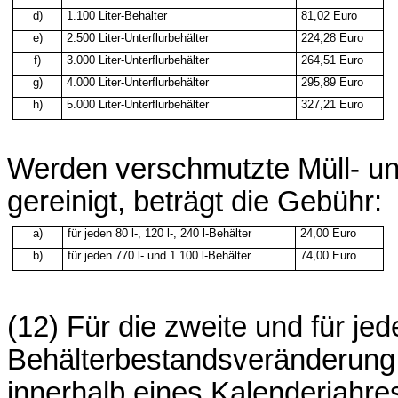
d)
1.100 Liter-Behälter
81,02 Euro
e)
2.500 Liter-Unterflurbehälter
224,28 Euro
f)
3.000 Liter-Unterflurbehälter
264,51 Euro
g)
4.000 Liter-Unterflurbehälter
295,89 Euro
h)
5.000 Liter-Unterflurbehälter
327,21 Euro
Werden verschmutzte Müll- und
gereinigt, beträgt die Gebühr:
a)
für jeden 80 l-, 120 l-, 240 l-Behälter
24,00 Euro
b)
für jeden 770 l- und 1.100 l-Behälter
74,00 Euro
(12) Für die zweite und für je
Behälterbestandsveränderung
innerhalb eines Kalenderjahres