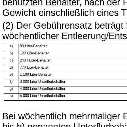
benützten Behälter, nach der H
Gewicht einschließlich eines 
(2) Der Gebührensatz beträgt f
wöchentlicher Entleerung/Ents
a)
80
Liter-Behälter
b)
120 Liter-Behälter
c)
240 l
Liter-Behälter
d)
770 Liter-Behälter
e)
1.100 Liter-Behälter
f)
3.000 Liter-Unterflurbehälter
g)
4.000 Liter-Unterflurbehälter
h)
5.000 Liter-Unterflurbehälter
Bei wöchentlich mehrmaliger E
bis h) genannten Unterflurbehä