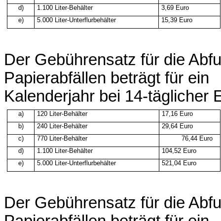
d)
1.100
Liter-Behälter
3,69
Euro
e)
5.000
Liter-Unterflurbehälter
15,39
Euro
Der
Gebührensatz
für die
Abfu
Papierabfällen
beträgt
für
ein
Kalenderjahr
bei 14-täglicher
E
a)
120
Liter-Behälter
17,16
Euro
b)
240
Liter-Behälter
29,64
Euro
c)
770
Liter-Behälter
76,44
Euro
d)
1.100
Liter-Behälter
104,52
Euro
e)
5.000
Liter-Unterflurbehälter
521,04
Euro
Der
Gebührensatz
für die
Abfu
Papierabfällen
beträgt
für
ein