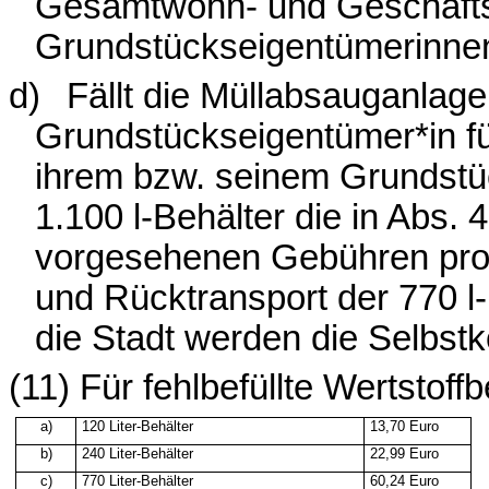
Gesamtwohn- und Geschäfts
Grundstückseigentümerinnen
d)
Fällt die Müllabsauganlage
Grundstückseigentümer*in fü
ihrem bzw. seinem Grundstüc
1.100 l-Behälter die in Abs.
vorgesehenen Gebühren pro A
und Rücktransport der 770 l-
die Stadt werden die Selbst
(11) Für
fehlbefüllte
Wertstoffbe
a)
120 Liter-Behälter
13,70 Euro
b)
240 Liter-Behälter
22,99 Euro
c)
770 Liter-Behälter
60,24 Euro