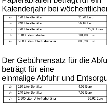
Kalenderjahr
bei
wöchentliche
a)
120
Liter-Behälter
31,20
Euro
b)
240
Liter-Behälter
56,16
Euro
c)
770
Liter-Behälter
145,08
Euro
d)
1.100
Liter-Behälter
191,88
Euro
e)
5.000
Liter-Unterflurbehälter
800,28
Euro
Der
Gebührensatz
für die
Abfu
beträgt
für
eine
einmalige
Abfuhr
und
Entsorg
a)
120
Liter-Behälter
4.02
Euro
b)
240
Liter-Behälter
7,08
Euro
c)
2.500
Liter-Unterflurbehälter
58,92
Euro