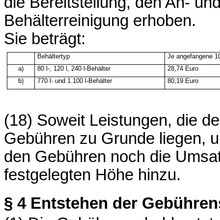
die Bereitstellung, den An- un
Behälterreinigung erhoben.
Sie beträgt:
Behältertyp
Je angefangene 1
a)
80 l-, 120 l, 240 l-Behälter
28,74 Euro
b)
770 l- und 1.100 l-Behälter
80,19 Euro
(18) Soweit Leistungen, die de
Gebühren zu Grunde liegen, u
den Gebühren noch die Umsatzs
festgelegten Höhe hinzu.
§ 4
Entstehen der Gebühren