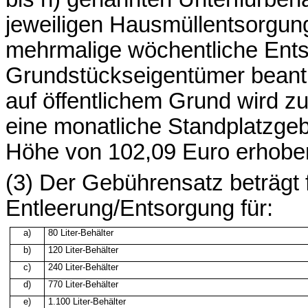
jeweiligen Hausmüllentsorgun
mehrmalige wöchentliche En
Grundstückseigentümer beantr
auf öffentlichem Grund wird z
eine monatliche Standplatzgebü
Höhe von 102,09 Euro erhobe
(3) Der Gebührensatz beträgt f
Entleerung/Entsorgung für:
a)
80
Liter-Behälter
b)
120 Liter-Behälter
c)
240
Liter-Behälter
d)
770 Liter-Behälter
e)
1.100 Liter-Behälter