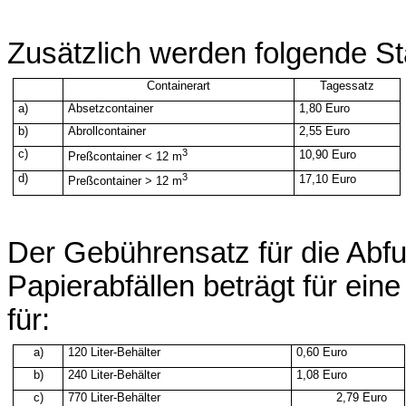
Zusätzlich werden folgende S
Containerart
Tagessatz
a)
Absetzcontainer
1,80
Euro
b)
Abrollcontainer
2,55
Euro
c)
3
10,90
Euro
Preßcontainer
< 12 m
d)
3
17,10
Euro
Preßcontainer
> 12 m
Der
Gebührensatz
für die
Abfu
Papierabfällen
beträgt
für
eine
für:
a)
120
Liter-Behälter
0,60
Euro
b)
240
Liter-Behälter
1,08
Euro
c)
770
Liter-Behälter
2,79
Euro