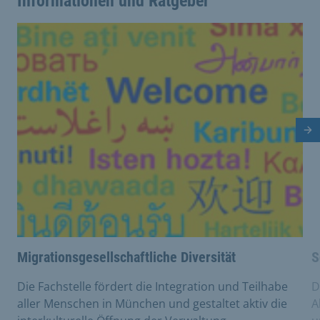
Informationen und Ratgeber
This is a carousel with rotating cards. Use the previous 
Nä
Migrationsgesellschaftliche Diversität
S
Die Fachstelle fördert die Integration und Teilhabe
D
aller Menschen in München und gestaltet aktiv die
A