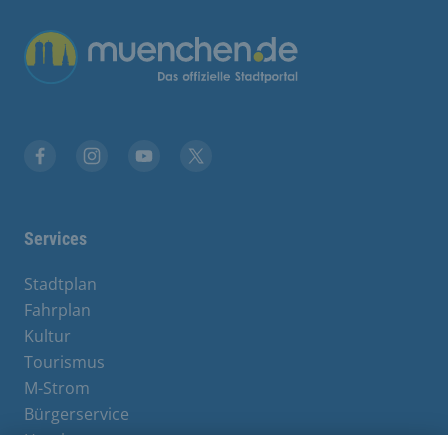
Übergreifende Links
Stadt München auf Facebook
Stadt München auf Instagram
Stadt München auf YouTube
Stadt München auf X
Services
Stadtplan
Fahrplan
Kultur
Tourismus
M-Strom
Bürgerservice
Hotels